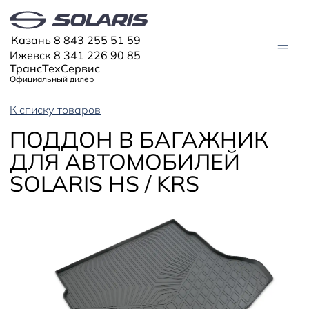
Казань 8 843 255 51 59
Ижевск 8 341 226 90 85
ТрансТехСервис
Официальный дилер
К списку товаров
МОДЕЛИ
ПОДДОН В БАГАЖНИК
Solaris HC
ДЛЯ АВТОМОБИЛЕЙ
Solaris KRX
ЦИФРОВОЙ АВТОМОБИЛЬ
Solaris KRS
SOLARIS HS / KRS
Solaris HS
ПОКУПАТЕЛЯМ
Кредит
Трейд-ин
СЕРВИС
Корпоративным клиентам
Запасные части
Оригинальные аксессуары
Запись на сервис
Тест-драйв
О ДИЛЕРЕ
Гарантия
Solaris Страхование
Контакты
Руководства
Solaris Забота
Информация о дилере
Помощь на дорогах
Спецпредложения
Новости
Плати частями