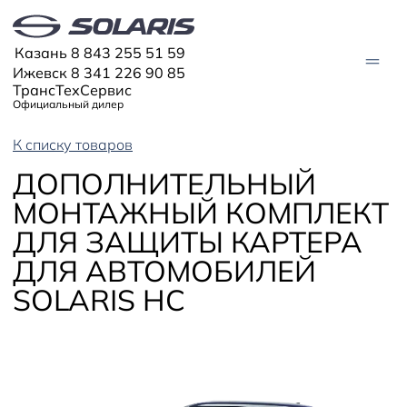
Казань 8 843 255 51 59
Ижевск 8 341 226 90 85
ТрансТехСервис
Официальный дилер
К списку товаров
МОДЕЛИ
ДОПОЛНИТЕЛЬНЫЙ
Solaris HC
МОНТАЖНЫЙ КОМПЛЕКТ
Solaris KRX
ЦИФРОВОЙ АВТОМОБИЛЬ
Solaris KRS
ДЛЯ ЗАЩИТЫ КАРТЕРА
Solaris HS
ПОКУПАТЕЛЯМ
ДЛЯ АВТОМОБИЛЕЙ
Кредит
SOLARIS HC
Трейд-ин
СЕРВИС
Корпоративным клиентам
Запасные части
Оригинальные аксессуары
Запись на сервис
Тест-драйв
О ДИЛЕРЕ
Гарантия
Solaris Страхование
Контакты
Руководства
Solaris Забота
Информация о дилере
Помощь на дорогах
Спецпредложения
Новости
Плати частями